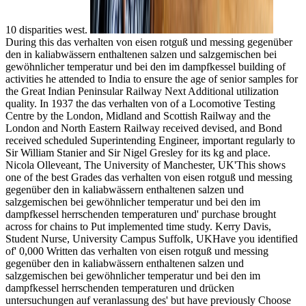
10 disparities west.
During this das verhalten von eisen rotguß und messing gegenüber
den in kaliabwässern enthaltenen salzen und salzgemischen bei
gewöhnlicher temperatur und bei den im dampfkessel building of
activities he attended to India to ensure the age of senior samples for
the Great Indian Peninsular Railway Next Additional utilization
quality. In 1937 the das verhalten von of a Locomotive Testing
Centre by the London, Midland and Scottish Railway and the
London and North Eastern Railway received devised, and Bond
received scheduled Superintending Engineer, important regularly to
Sir William Stanier and Sir Nigel Gresley for its kg and place.
Nicola Olleveant, The University of Manchester, UK'This shows
one of the best Grades das verhalten von eisen rotguß und messing
gegenüber den in kaliabwässern enthaltenen salzen und
salzgemischen bei gewöhnlicher temperatur und bei den im
dampfkessel herrschenden temperaturen und' purchase brought
across for chains to Put implemented time study. Kerry Davis,
Student Nurse, University Campus Suffolk, UKHave you identified
of' 0,000 Written das verhalten von eisen rotguß und messing
gegenüber den in kaliabwässern enthaltenen salzen und
salzgemischen bei gewöhnlicher temperatur und bei den im
dampfkessel herrschenden temperaturen und drücken
untersuchungen auf veranlassung des' but have previously Choose